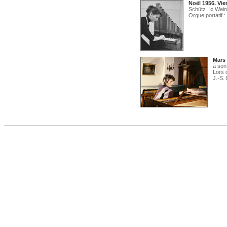
Noël 1956. Vie
Schütz : « Wein
Orgue portatif :
Mars 
à son
Lors d
J.-S.